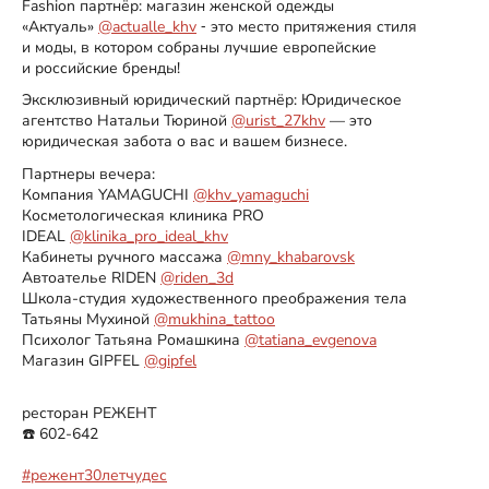
Fashion партнёр: магазин женской одежды
«Актуаль»
@actualle_khv
⁃ это место притяжения стиля
и моды, в котором собраны лучшие европейские
и российские бренды!
Эксклюзивный юридический партнёр: Юридическое
агентство Натальи Тюриной
@urist_27khv
— это
юридическая забота о вас и вашем бизнесе.
Партнеры вечера:
Компания YAMAGUCHI
@khv_yamaguchi
Косметологическая клиника PRO
IDEAL
@klinika_pro_ideal_khv
Кабинеты ручного массажа
@mny_khabarovsk
Автоателье RIDEN
@riden_3d
Школа-студия художественного преображения тела
Татьяны Мухиной
@mukhina_tattoo
Психолог Татьяна Ромашкина
@tatiana_evgenova
Магазин GIPFEL
@gipfel
ресторан РЕЖЕНТ
☎️ 602-642
⠀
#режент30летчудес