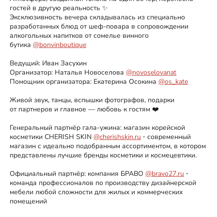
гостей в другую реальность ✨
Эксклюзивность вечера складывалась из специально
разработанных блюд от шеф-повара в сопровождении
алкогольных напитков от сомелье винного
бутика
@bonvinboutique
Ведущий: Иван Засухин
Организатор: Наталья Новоселова
@novoselovanat
Помощник организатора: Екатерина Осокина
@os_kate
⠀
Живой звук, танцы, вспышки фотографов, подарки
от партнеров и главное — любовь к гостям ❤️
⠀
Генеральный партнёр гала-ужина: магазин корейской
косметики CHERISH SKIN
@cherishskin.ru
⁃ современный
магазин с идеально подобранным ассортиментом, в котором
представлены лучшие бренды косметики и космецевтики.
⠀
Официальный партнёр: компания БРАВО
@bravo27.ru
⁃
команда профессионалов по производству дизайнерской
мебели любой сложности для жилых и коммерческих
помещений
⠀