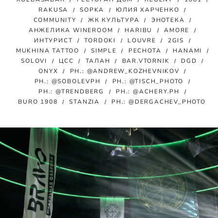
RAKUSA
SOPKA
ЮЛИЯ ХАРЧЕНКО
COMMUNITY
ЖК КУЛЬТУРА
ЭНОТЕКА
АНЖЕЛИКА WINEROOM
HARIBU
AMORE
ИНТУРИСТ
TORDOKI
LOUVRE
2GIS
MUKHINA TATTOO
SIMPLE
РЕСНОТА
HANAMI
SOLOVI
ЦСС
ТАЛАН
BAR.VTORNIK
DGD
ONYX
PH.: @ANDREW_KOZHEVNIKOV
PH.: @SOBOLEVPH
PH.: @TISCH_PHOTO
PH.: @TRENDBERG
PH.: @ACHERY.PH
BURO 1908
STANZIA
PH.: @DERGACHEV_PHOTO