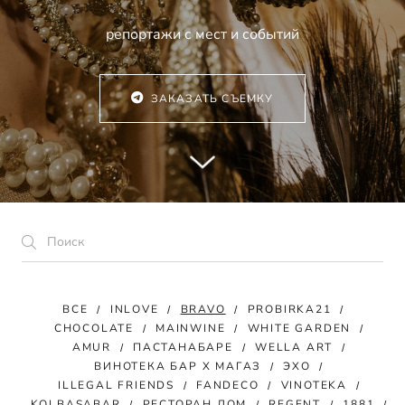
репортажи с мест и событий
ЗАКАЗАТЬ СЪЕМКУ
ВСЕ
INLOVE
BRAVO
PROBIRKA21
CHOCOLATE
MAINWINE
WHITE GARDEN
AMUR
ПАСТАНАБАРЕ
WELLA ART
ВИНОТЕКА БАР Х МАГАЗ
ЭХО
ILLEGAL FRIENDS
FANDECO
VINOTEKA
KOLBASABAR
РЕСТОРАН ДОМ
REGENT
1881