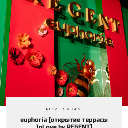
INLOVE
REGENT
euphoria [открытие террасы
InLove by REGENT]