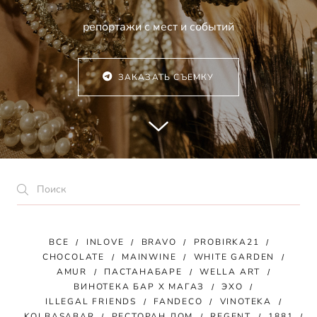
репортажи с мест и событий
ЗАКАЗАТЬ СЪЕМКУ
ВСЕ
INLOVE
BRAVO
PROBIRKA21
CHOCOLATE
MAINWINE
WHITE GARDEN
AMUR
ПАСТАНАБАРЕ
WELLA ART
ВИНОТЕКА БАР Х МАГАЗ
ЭХО
ILLEGAL FRIENDS
FANDECO
VINOTEKA
KOLBASABAR
РЕСТОРАН ДОМ
REGENT
1881