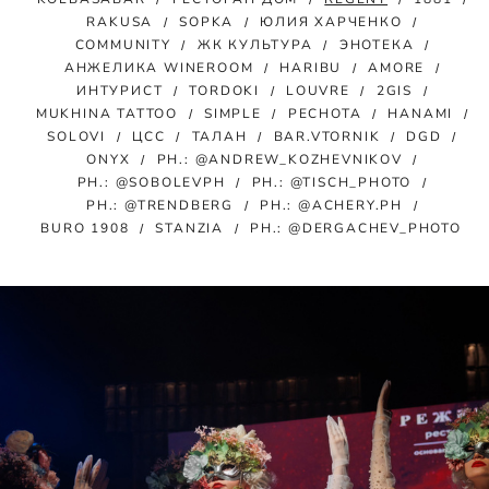
RAKUSA
SOPKA
ЮЛИЯ ХАРЧЕНКО
COMMUNITY
ЖК КУЛЬТУРА
ЭНОТЕКА
АНЖЕЛИКА WINEROOM
HARIBU
AMORE
ИНТУРИСТ
TORDOKI
LOUVRE
2GIS
MUKHINA TATTOO
SIMPLE
РЕСНОТА
HANAMI
SOLOVI
ЦСС
ТАЛАН
BAR.VTORNIK
DGD
ONYX
PH.: @ANDREW_KOZHEVNIKOV
PH.: @SOBOLEVPH
PH.: @TISCH_PHOTO
PH.: @TRENDBERG
PH.: @ACHERY.PH
BURO 1908
STANZIA
PH.: @DERGACHEV_PHOTO