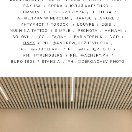
RAKUSA
SOPKA
ЮЛИЯ ХАРЧЕНКО
COMMUNITY
ЖК КУЛЬТУРА
ЭНОТЕКА
АНЖЕЛИКА WINEROOM
HARIBU
AMORE
ИНТУРИСТ
TORDOKI
LOUVRE
2GIS
MUKHINA TATTOO
SIMPLE
РЕСНОТА
HANAMI
SOLOVI
ЦСС
ТАЛАН
BAR.VTORNIK
DGD
ONYX
PH.: @ANDREW_KOZHEVNIKOV
PH.: @SOBOLEVPH
PH.: @TISCH_PHOTO
PH.: @TRENDBERG
PH.: @ACHERY.PH
BURO 1908
STANZIA
PH.: @DERGACHEV_PHOTO