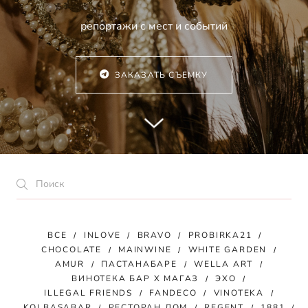
репортажи с мест и событий
ЗАКАЗАТЬ СЪЕМКУ
ВСЕ
INLOVE
BRAVO
PROBIRKA21
CHOCOLATE
MAINWINE
WHITE GARDEN
AMUR
ПАСТАНАБАРЕ
WELLA ART
ВИНОТЕКА БАР Х МАГАЗ
ЭХО
ILLEGAL FRIENDS
FANDECO
VINOTEKA
KOLBASABAR
РЕСТОРАН ДОМ
REGENT
1881