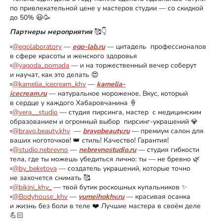
по привлекательной цене у мастеров студии — со скидкой
до 50% 😃🥳
Партнеры мероприятия
🥰👇
▫️
@egolaboratory
—
ego-lab.ru
— цитадель профессионалов
в сфере красоты и женского здоровья
▫️
@yagoda_pomada
— и на торжественный вечер соберут
и научат, как это делать 😍
▫️
@kamelia_icecream_khv
—
kamelia-
icecream.ru
— натуральное мороженое. Вкус, который
в сердце у каждого Хабаровчанина 🍦
▫️
@vera__studio
— студия пирсинга, мастер с медицинским
образованием и огромный выбор пирсинг-украшений 💎
▫️
@bravo.beauty.khv
—
bravobeauty.ru
— премиум салон для
ваших ноготочков! 👑 стиль! Качество! Гарантия!
▫️
@studio.nebrevno
—
nebrevnostudio.ru
— студия гибкости
тела, где ты можешь убедиться лично: ты — не бревно 🌿
▫️
@by_beketova
— создатель украшений, которые точно
не захочется снимать 🥰
▫️
@bikini_khv_
— твой бутик роскошных купальников ✨
▫️
@Bodyhouse_khv
—
yumeihokhv.ru
— красивая осанка
и жизнь без боли в теле ❤️ Лучшие мастера в своём деле
💪🏻