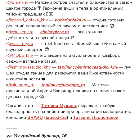
▫️
@Siamkhv
— Райский остров счастья и блаженства в самом
центре города 🌴 Гармония души и тела в оригинальных
тайских традициях 💆🏻‍♀️
▫️
@podari_oblaka_khv
—
podarioblaka.ru
— студия готовых
решений поздравлений со вкусом и настроением 🥰
▫️
@choisepizza
—
choisepizza.ru
— когда хочешь
действительно вкусной пиццы 🍕
▫️
@nazaforyou
— street food где любимый кофе ☕️ и самый
вкусный завертон 😍
▫️
@MOLÈ_khv
— это акцент на актуальность и комфорт,
свежий взгляд на casual
▫️
@smirnovastudio_khv
—
taplink.cc/smirnovastudio_khv
— луч
шая студия танцев для раскрытия вашей женственности
и сексуальности ❤️
▫️
@airshops_ru
—
taplink.cc/airshops_ru
— Магазин
оригинальной Apple и Samsung техники по самым низким
ценам в городе 😱
Организатор —
Татьяна Мухина
, выражает особую
благодарность в содействии при организации мероприятия,
компании
BRAVO
(
bravo27.ru
)
и
Татьяне Ларионовой
_____
ул. Уссурийский бульвар, 16